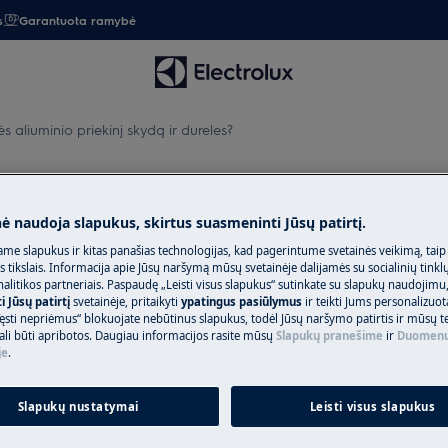
s
Garantuota ramybė
ės aliuminio priekinį skydą ir dureles?
uminio priekinį skydą ir durele
nė naudoja slapukus, skirtus suasmeninti Jūsų patirtį.
me slapukus ir kitas panašias technologijas, kad pagerintume svetainės veikimą, taip
s tikslais. Informacija apie Jūsų naršymą mūsų svetainėje dalijamės su socialinių tinkl
Užsisakykite re
litikos partneriais. Paspaudę „Leisti visus slapukus“ sutinkate su slapukų naudojimu
 Jūsų patirtį
svetainėje, pritaikyti
ypatingus pasiūlymus
ir teikti Jums personalizuo
ęsti nepriėmus“ blokuojate nebūtinus slapukus, todėl Jūsų naršymo patirtis ir mūsų t
Baigėsi prietaiso 
ali būti apribotos. Daugiau informacijos rasite mūsų
Slapukų pranešime
ir
Duomenų
ą ir dureles?
pasirūpinti jo rem
je
.
įeina mokestis už i
papildomų išlaidų
Slapukų nustatymai
Leisti visus slapukus