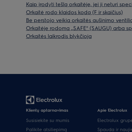
Kaip įrodyti tešlą orkaitėje, jei ji neturi sp
Orkaitė rodo klaidos kodą (F ir skaičius)
Be perstojo veikia orkaitės aušinimo ventili
Orkaitėje rodoma „SAFE‟ (SAUGU) arba spy
Orkaitės laikrodis blykčioja
Klientų aptarnavimas
Apie Electrolux
Susisiekite su mumis
Electrolux grup
Palikite atsiliepimą
Spauda ir nauji