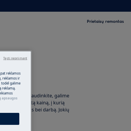
Prietaisų remontas
s?
Tęsti nepriimant
 pat reklamos
ų, reklamos ir
montą
, todėl galime
tą reklamą.
eikiamos
garantija? Nesijaudinkite, galime
 apsaugos
ontu už fiksuotą kainą, į kurią
škvietimą, dalis bei darbą. Jokių
!