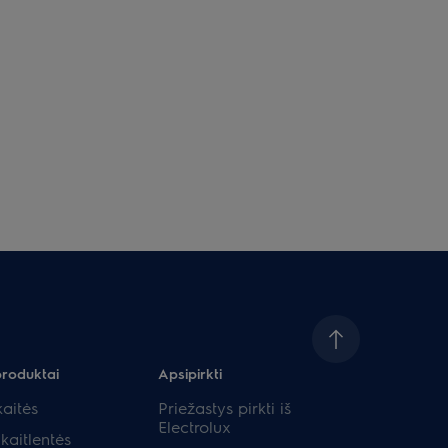
produktai
Apsipirkti
aitės
Priežastys pirkti iš
Electrolux
kaitlentės