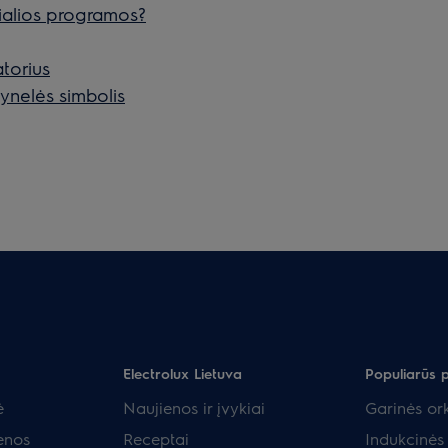
ecialios programos?
atorius
nelės simbolis
Electrolux Lietuva
Populiarūs 
ė
Naujienos ir įvykiai
Garinės ork
enos
Receptai
Indukcinės 