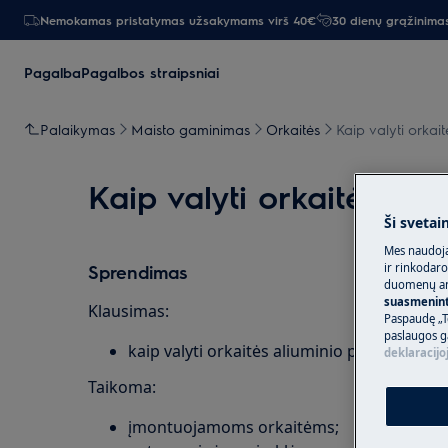
Nemokamas pristatymas užsakymams virš 40€
30 dienų grąžinima
Pagalba
Pagalbos straipsniai
Palaikymas
Maisto gaminimas
Orkaitės
Kaip valyti orkait
Kaip valyti orkaitės ali
Ši svetai
Mes naudoja
ir rinkodaro
Sprendimas
duomenų ana
suasmeninti
Klausimas:
Paspaudę „T
paslaugos g
kaip valyti orkaitės aliuminio priekinį skyd
deklaracijo
Taikoma:
įmontuojamoms orkaitėms;