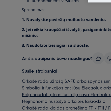
autonominėms viryklėms.
Sprendimas:
1. Nuvalykite paviršių muiluotu vandeniu.
2. Jei reikia kruopščiai išvalyti, pasigaminki
mišinio.
3. Naudokite tiesiogiai su šluoste.
Ar šis straipsnis buvo naudingas?
Susiję straipsniai
Orkaitė rodo užrašą SAFE arba spynos sim
Simboliai ir funkcijos ant jūsų Electrolux ork
Kaip naudoti picos funkciją savo Electrolux
Neįmanoma nustatyti orkaitės laikrodžio
Orkaitė rodo klaidos pranešimą F11 / F111 / 