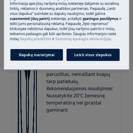
Informacija apie Jūsų naršymą mūsų svetainėje dalijamės su socialinių
tinklų, reklamos ir duomenų analitikos partneriais. Paspaudę „Leisti
visus slapukus“ sutinkate su slapukų naudojimu, todėl galime
suasmeninti Jūsų patirtį
svetainėje, pritaikyti
ypatingus pasiūlymus
ir
teikti Jums personalizuotą reklamą. Paspaudę „Tęsti nepriėmus“
blokuojate nebūtinus slapukus, todėl Jūsų naršymo patirtis ir mūsų
teikiamos paslaugos gali būti apribotos. Daugiau informacijos rasite
Tikras gerbėjų gaminimas
mūsų
Slapukų pranešime
ir
Duomenų apsaugos deklaracijoje
.
Kasdieniniam gaminimui iki 3
lygių vienu metu. Ventiliatorius
Slapukų nustatymai
Leisti visus slapukus
paskirsto karštą orą, kad
maistas būtų tolygiai
paruoštas, nemaišant kvapų
tarp patiekalų.
Rekomenduojamas naudojimas:
Nustatykite 20ºC žemesnę
temperatūrą nei įprastai
gaminant