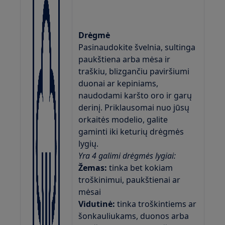
Drėgmė
Pasinaudokite švelnia, sultinga
paukštiena arba mėsa ir
traškiu, blizgančiu paviršiumi
duonai ar kepiniams,
naudodami karšto oro ir garų
derinį. Priklausomai nuo jūsų
orkaitės modelio, galite
gaminti iki keturių drėgmės
lygių.
Yra 4 galimi drėgmės lygiai:
Žemas:
tinka bet kokiam
troškinimui, paukštienai ar
mėsai
Vidutinė:
tinka troškintiems ar
šonkauliukams, duonos arba