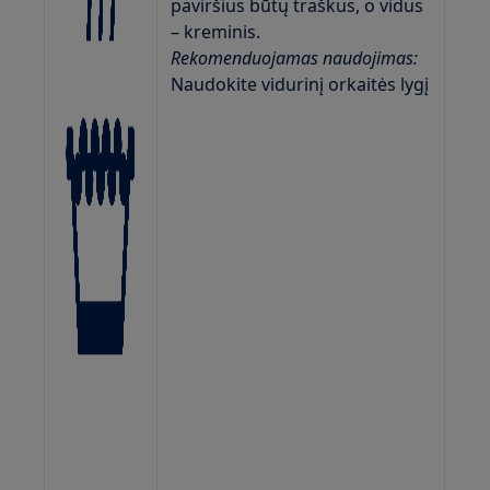
paviršius būtų traškus, o vidus
– kreminis.
Rekomenduojamas naudojimas:
Naudokite vidurinį orkaitės lygį