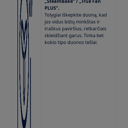
„SteamBake“ / „True Fan
PLUS“.
Tolygiai iškepkite duoną, kad
jos vidus būtų minkštas ir
traškus paviršius, retkarčiais
skleidžiant garus. Tinka bet
kokio tipo duonos tešlai.