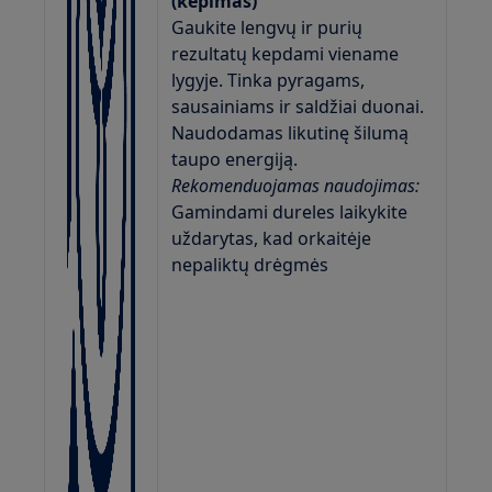
(kepimas)
Gaukite lengvų ir purių
rezultatų kepdami viename
lygyje. Tinka pyragams,
sausainiams ir saldžiai duonai.
Naudodamas likutinę šilumą
taupo energiją.
Rekomenduojamas naudojimas:
Gamindami dureles laikykite
uždarytas, kad orkaitėje
nepaliktų drėgmės