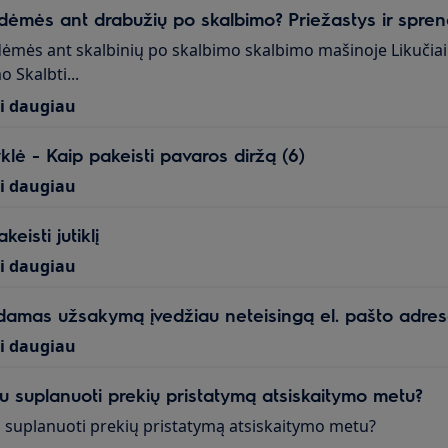
 dėmės ant drabužių po skalbimo? Priežastys ir spren
dėmės ant skalbinių po skalbimo skalbimo mašinoje Likučia
o Skalbti...
ti daugiau
klė - Kaip pakeisti pavaros diržą (6)
ti daugiau
keisti jutiklį
ti daugiau
damas užsakymą įvedžiau neteisingą el. pašto adresą
ti daugiau
iu suplanuoti prekių pristatymą atsiskaitymo metu?
u suplanuoti prekių pristatymą atsiskaitymo metu?