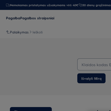
Nemokamas pristatymas užsakymams virš 40€
30 dienų grąžinima
Pagalba
Pagalbos straipsniai
Palaikymas
Ieškoti
Išvalyti filtrą