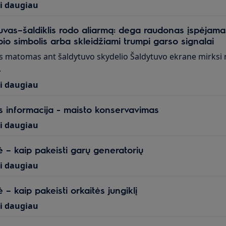
ti daugiau
uvas–šaldiklis rodo aliarmą: dega raudonas įspėjamasi
pio simbolis arba skleidžiami trumpi garso signalai
s matomas ant šaldytuvo skydelio Šaldytuvo ekrane mirksi 
.
ti daugiau
 informacija - maisto konservavimas
ti daugiau
ė – kaip pakeisti garų generatorių
ti daugiau
 – kaip pakeisti orkaitės jungiklį
ti daugiau