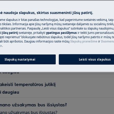
ant Update: Android 9 and 10 No Longer Supported 
ti daugiau
nė naudoja slapukus, skirtus suasmeninti Jūsų patirtį.
me slapukus ir kitas panašias technologijas, kad pagerintume svetainės veikimą, taip
ė rodo užrašą SAFE arba spynos simbolį
s tikslais. Informacija apie Jūsų naršymą mūsų svetainėje dalijamės su socialinių tinkl
 rodo užrašą SAFE arba spynos simbolį - tai reiškia, kad įju
litikos partneriais. Paspaudę „Leisti visus slapukus“ sutinkate su slapukų naudojimu
 Jūsų patirtį
svetainėje, pritaikyti
ypatingus pasiūlymus
ir teikti Jums personalizuo
) Dėmesio:...
ęsti nepriėmus“ blokuojate nebūtinus slapukus, todėl Jūsų naršymo patirtis ir mūsų t
ali būti apribotos. Daugiau informacijos rasite mūsų
Slapukų pranešime
ir
Duomenų
ti daugiau
je
.
vė - kaip pakeisti pagrindinį jungiklį (2)
Slapukų nustatymai
Leisti visus slapukus
keisti pagrindinį jungiklį
ti daugiau
keisti temperatūros jutiklį
ti daugiau
ano užsakymas bus išsiųstas?
ano užsakymas bus išsiųstas?