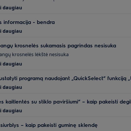
ti daugiau
 informacija - bendra
ti daugiau
angų krosnelės sukamasis pagrindas nesisuka
ngų krosnelės lėkštė nesisuka
ti daugiau
ustatyti programą naudojant „QuickSelect“ funkciją „
ti daugiau
s kaitlentės su stiklo paviršiumi“ – kaip pakeisti degi
ti daugiau
 siurblys – kaip pakeisti guminę sklendę