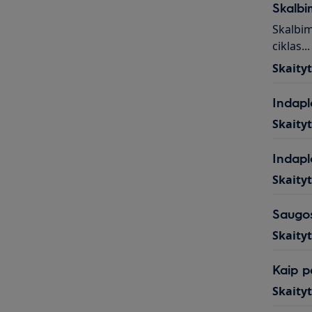
Skalbi
Skalbim
ciklas...
Skaity
Indapl
Skaity
Indapl
Skaity
Saugos
Skaity
Kaip p
Skaity