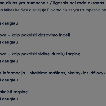
mo ciklas yra trumpesnis / ilgesnis nei rodo ekranas
o laikas keičiasi displėjuje Plovimo ciklas yra trumpesnis
ti daugiau
ovė – kaip pakeisti dozavimo indelį
ti daugiau
ovė – kaip pakeisti vidinę durelių tarpinę
ti daugiau
 informacija - skalbimo mašinos, skalbyklės-džiovyk
ti daugiau
akeisti tarpinę
ti daugiau