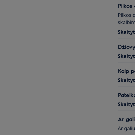
Pilkos
Pilkos 
skalbim
Skaity
Džiovy
Skaity
Kaip pa
Skaity
Pateik
Skaity
Ar gal
Ar gali