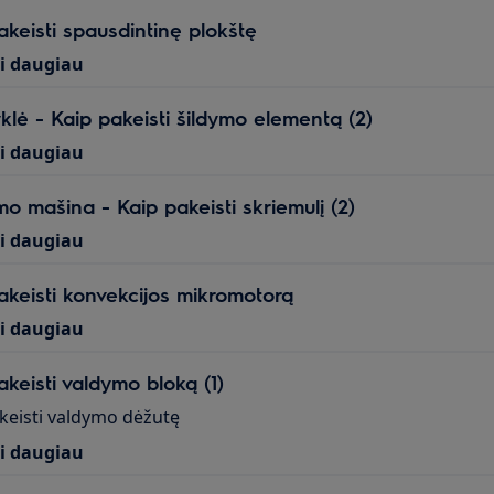
akeisti spausdintinę plokštę
ti daugiau
klė - Kaip pakeisti šildymo elementą (2)
ti daugiau
mo mašina - Kaip pakeisti skriemulį (2)
ti daugiau
akeisti konvekcijos mikromotorą
ti daugiau
akeisti valdymo bloką (1)
keisti valdymo dėžutę
ti daugiau