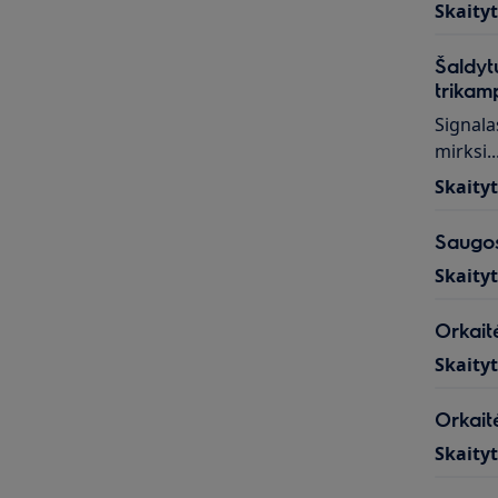
Skaity
Šaldyt
trikam
Signala
mirksi..
Skaity
Saugos
Skaity
Orkait
Skaity
Orkaitė
Skaity