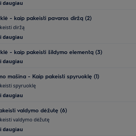
ti daugiau
klė - kaip pakeisti pavaros diržą (2)
keisti diržą
ti daugiau
klė - kaip pakeisti šildymo elementą (3)
ti daugiau
mo mašina - Kaip pakeisti spyruoklę (1)
keisti spyruoklę
ti daugiau
akeisti valdymo dėžutę (6)
keisti valdymo dėžutę
ti daugiau