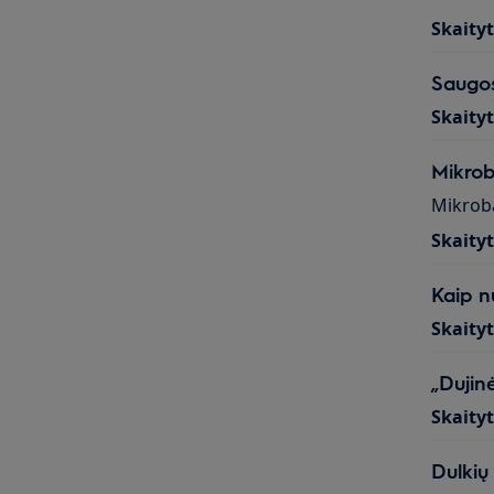
Skaity
Saugos
Skaity
Mikrob
Mikroba
Skaity
Kaip n
Skaity
„Dujinė
Skaity
Dulkių