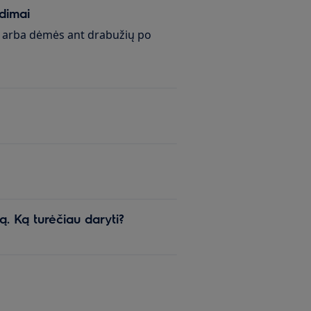
dimai
i arba dėmės ant drabužių po
. Ką turėčiau daryti?