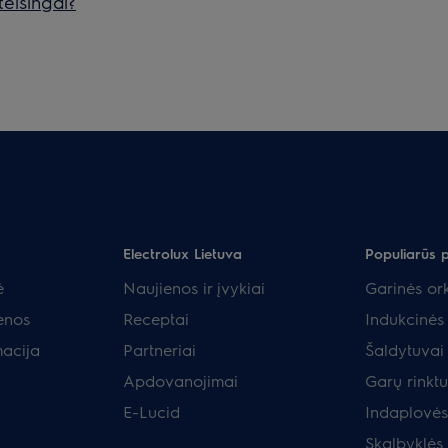
teisingai?
Electrolux Lietuva
Populiarūs 
ė
Naujienos ir įvykiai
Garinės ork
enos
Receptai
Indukcinės 
macija
Partneriai
Šaldytuvai 
Apdovanojimai
Garų rinkt
E-Lucid
Indaplovės
Skalbyklės