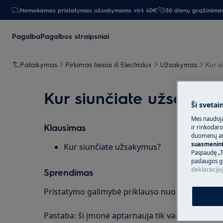
Nemokamas pristatymas užsakymams virš 40€
30 dienų grąžinima
Pagalba
Pagalbos straipsniai
Palaikymas
Pirkimas tiesiai iš Electrolux
Užsakymas
Kur s
Kur siunčiate užsakymu
Ši svetai
Mes naudoja
Klausimas
ir rinkodaro
duomenų ana
suasmeninti
Kur siunčiate užsakymus?
Paspaudę „T
paslaugos g
deklaracijo
Sprendimas
Pristatymo galimybė priklauso nuo jūsų gyvena
Pastaba: ši įmonė aptarnauja tik vartotojus Lietu