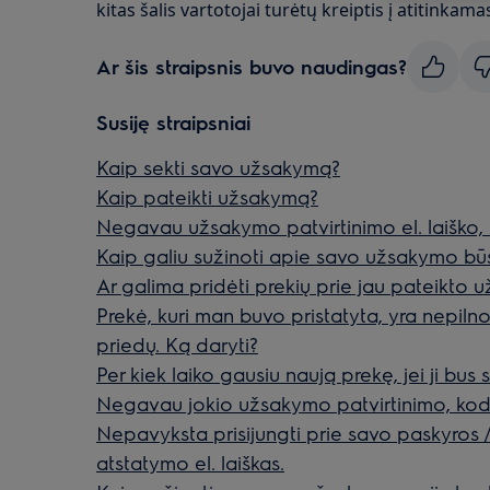
kitas šalis vartotojai turėtų kreiptis į atitinkama
Ar šis straipsnis buvo naudingas?
Susiję straipsniai
Kaip sekti savo užsakymą?
Kaip pateikti užsakymą?
Negavau užsakymo patvirtinimo el. laiško, 
Kaip galiu sužinoti apie savo užsakymo b
Ar galima pridėti prekių prie jau pateikto
Prekė, kuri man buvo pristatyta, yra nepiln
priedų. Ką daryti?
Per kiek laiko gausiu naują prekę, jei ji bu
Negavau jokio užsakymo patvirtinimo, kod
Nepavyksta prisijungti prie savo paskyros
atstatymo el. laiškas.