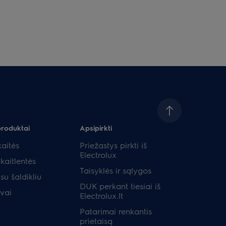
produktai
Apsipirkti
aitės
Priežastys pirkti iš
Electrolux
kaitlentės
Taisyklės ir sąlygos
su šaldikliu
DUK perkant tiesiai iš
uvai
Electrolux.lt
Patarimai renkantis
prietaisą