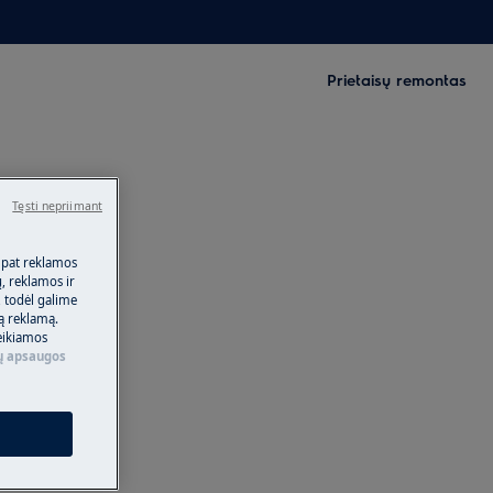
Prietaisų remontas
Tęsti nepriimant
 pat reklamos
ų, reklamos ir
, todėl galime
tą reklamą.
eikiamos
 apsaugos