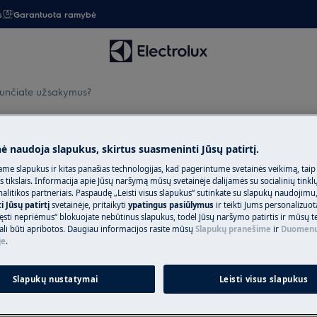
s
Garantuota ramybė
iunčiate užsakymus?
s?
nė naudoja slapukus, skirtus suasmeninti Jūsų patirtį.
me slapukus ir kitas panašias technologijas, kad pagerintume svetainės veikimą, taip
s tikslais. Informacija apie Jūsų naršymą mūsų svetainėje dalijamės su socialinių tinkl
litikos partneriais. Paspaudę „Leisti visus slapukus“ sutinkate su slapukų naudojimu
 Jūsų patirtį
svetainėje, pritaikyti
ypatingus pasiūlymus
ir teikti Jums personalizuo
ęsti nepriėmus“ blokuojate nebūtinus slapukus, todėl Jūsų naršymo patirtis ir mūsų t
ali būti apribotos. Daugiau informacijos rasite mūsų
Slapukų pranešime
ir
Duomenų
je
.
mosios vietos.
Slapukų nustatymai
Leisti visus slapukus
vos teritorijoje. Dėl pristatymo į