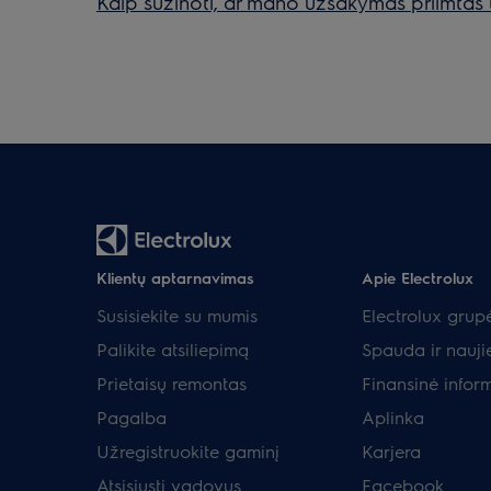
Kaip sužinoti, ar mano užsakymas priimtas 
Klientų aptarnavimas
Apie Electrolux
Susisiekite su mumis
Electrolux grup
Palikite atsiliepimą
Spauda ir nauji
Prietaisų remontas
Finansinė infor
Pagalba
Aplinka
Užregistruokite gaminį
Karjera
Atsisiųsti vadovus
Facebook