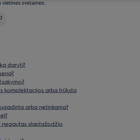
s vietines svetaines.
ką daryti?
ūseną?
 užsakymo?
os komplektacijos arba trūksta
s sugadinta arba netinkama?
ėl?
 / negautas slaptažodžio