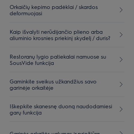
Orkaičių kepimo padėklai / skardos
deformuojasi
Kaip išvalyti nerūdijančio plieno arba
aliuminio krosnies priekinį skydelį / duris?
Restoranų lygio patiekalai namuose su
SousVide funkcija
Gaminkite sveikus užkandžius savo
garinėje orkaitėje
Iškepkite skanesnę duoną naudodamiesi
garų funkcija
Garinės orkaitės valymas ir priežiūra