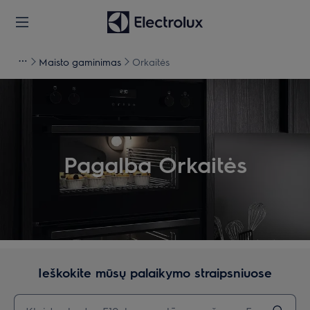
Maisto gaminimas
Orkaitės
Pagalba Orkaitės
Ieškokite mūsų palaikymo straipsniuose