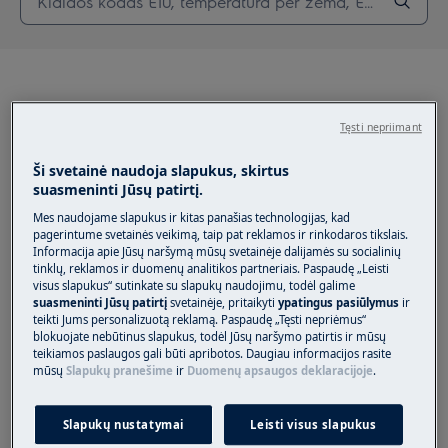
Tęsti nepriimant
Rekomenduojami
Ši svetainė naudoja slapukus, skirtus
straipsniai Orkaitės
suasmeninti Jūsų patirtį.
Mes naudojame slapukus ir kitas panašias technologijas, kad
pagerintume svetainės veikimą, taip pat reklamos ir rinkodaros tikslais.
Informacija apie Jūsų naršymą mūsų svetainėje dalijamės su socialinių
tinklų, reklamos ir duomenų analitikos partneriais. Paspaudę „Leisti
visus slapukus“ sutinkate su slapukų naudojimu, todėl galime
Simboliai ir funkcijos ant jūsų Electrolux
suasmeninti Jūsų patirtį
svetainėje, pritaikyti
ypatingus pasiūlymus
ir
orkaitės
teikti Jums personalizuotą reklamą. Paspaudę „Tęsti nepriėmus“
blokuojate nebūtinus slapukus, todėl Jūsų naršymo patirtis ir mūsų
teikiamos paslaugos gali būti apribotos. Daugiau informacijos rasite
mūsų
Slapukų pranešime
ir
Duomenų apsaugos deklaracijoje
.
Orkaitė rodo klaidos pranešimą F11 / F111 /
F129
Slapukų nustatymai
Leisti visus slapukus