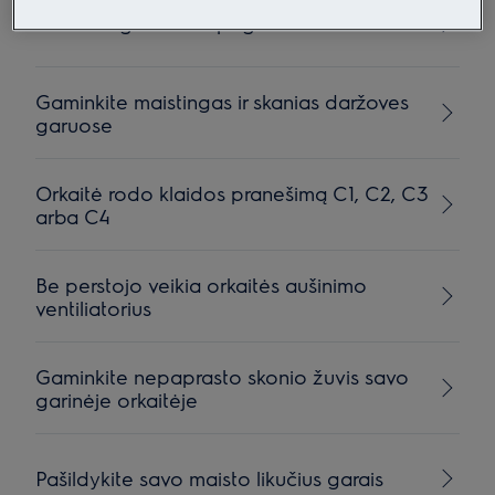
Išmokite gaminimo pagrindus
Gaminkite maistingas ir skanias daržoves
garuose
Orkaitė rodo klaidos pranešimą C1, C2, C3
arba C4
Be perstojo veikia orkaitės aušinimo
ventiliatorius
Gaminkite nepaprasto skonio žuvis savo
garinėje orkaitėje
Pašildykite savo maisto likučius garais