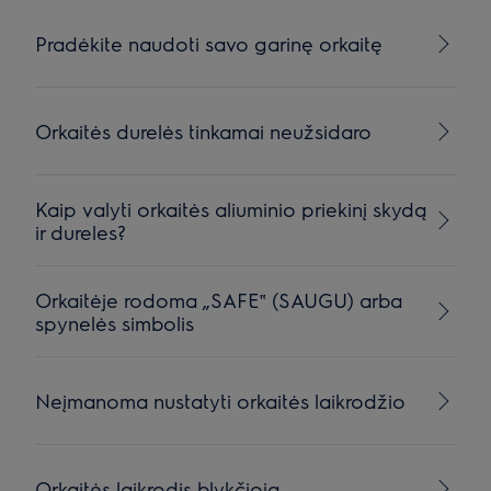
Pradėkite naudoti savo garinę orkaitę
Orkaitės durelės tinkamai neužsidaro
Kaip valyti orkaitės aliuminio priekinį skydą
ir dureles?
Orkaitėje rodoma „SAFE‟ (SAUGU) arba
spynelės simbolis
Neįmanoma nustatyti orkaitės laikrodžio
Orkaitės laikrodis blykčioja