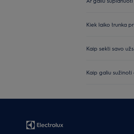
Ar galiu suplanuoti
Kiek laiko trunka p
Kaip sekti savo u
Kaip galiu sužinot