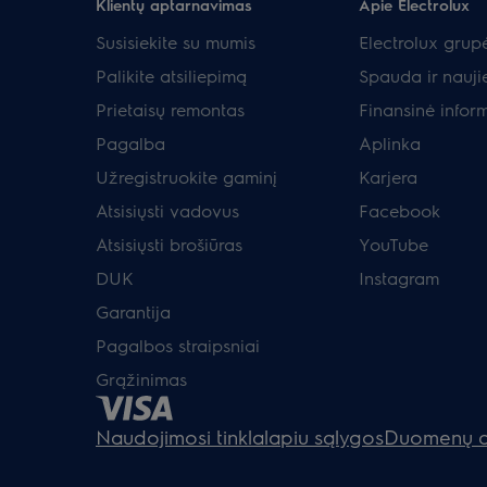
Klientų aptarnavimas
Apie Electrolux
Susisiekite su mumis
Electrolux grup
Palikite atsiliepimą
Spauda ir nauji
Prietaisų remontas
Finansinė infor
Pagalba
Aplinka
Užregistruokite gaminį
Karjera
Atsisiųsti vadovus
Facebook
Atsisiųsti brošiūras
YouTube
DUK
Instagram
Garantija
Pagalbos straipsniai
Grąžinimas
Naudojimosi tinklalapiu sąlygos
Duomenų a