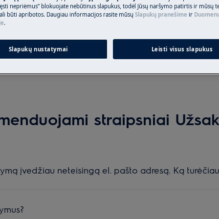
Ieškokite mūsų palaikymo straipsniuose
ęsti nepriėmus“ blokuojate nebūtinus slapukus, todėl Jūsų naršymo patirtis ir mūsų t
ali būti apribotos. Daugiau informacijos rasite mūsų
Slapukų pranešime
ir
Duomenų
je
.
Slapukų nustatymai
Leisti visus slapukus
menduojami straipsniai Užsa
mą įvedžiau neteisingą el. pašto adresą. Ką turėčiau
kymus?