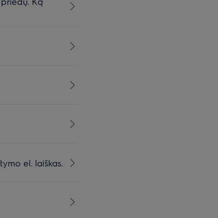
 priedų. Ką
ymo el. laiškas.