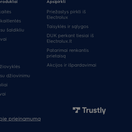
produktai
Apsipirkti
aitės
Priežastys pirkti iš
Electrolux
kaitlentės
Taisyklės ir sąlygos
su šaldikliu
DUK perkant tiesiai iš
uvai
Electrolux.lt
Patarimai renkantis
prietaisą
Akcijos ir išpardavimai
žiovyklės
 su džiovinimu
liai
vai
apie prieinamumą