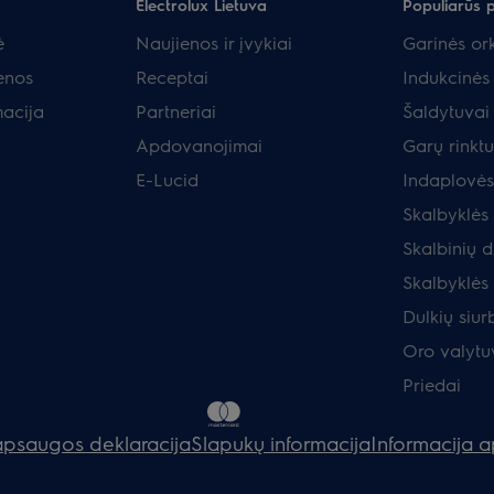
Electrolux Lietuva
Populiarūs 
ė
Naujienos ir įvykiai
Garinės ork
enos
Receptai
Indukcinės 
macija
Partneriai
Šaldytuvai 
Apdovanojimai
Garų rinkt
E-Lucid
Indaplovės
Skalbyklės
Skalbinių d
Skalbyklės
Dulkių siurb
Oro valytu
Priedai
psaugos deklaracija
Slapukų informacija
Informacija 