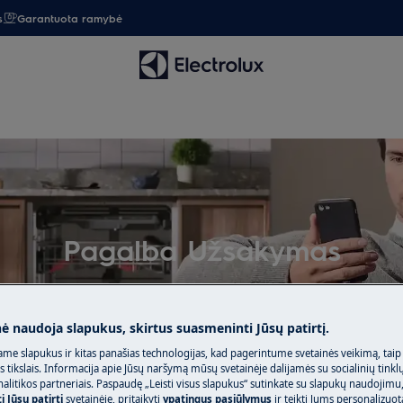
s
Garantuota ramybė
Pagalba Užsakymas
nė naudoja slapukus, skirtus suasmeninti Jūsų patirtį.
me slapukus ir kitas panašias technologijas, kad pagerintume svetainės veikimą, taip
s tikslais. Informacija apie Jūsų naršymą mūsų svetainėje dalijamės su socialinių tinkl
litikos partneriais. Paspaudę „Leisti visus slapukus“ sutinkate su slapukų naudojimu
 Jūsų patirtį
svetainėje, pritaikyti
ypatingus pasiūlymus
ir teikti Jums personalizuo