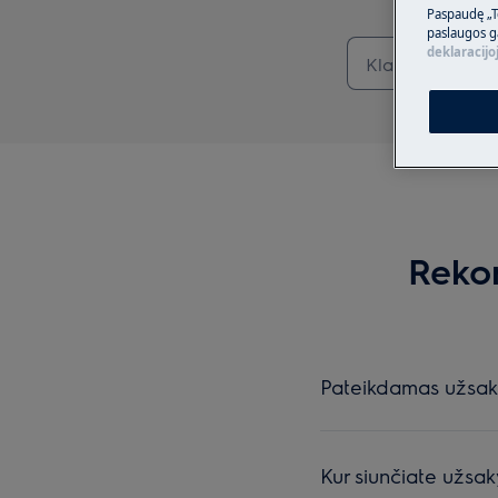
Paspaudę „T
paslaugos g
deklaracijo
Reko
Pateikdamas užsaky
Kur siunčiate užsa