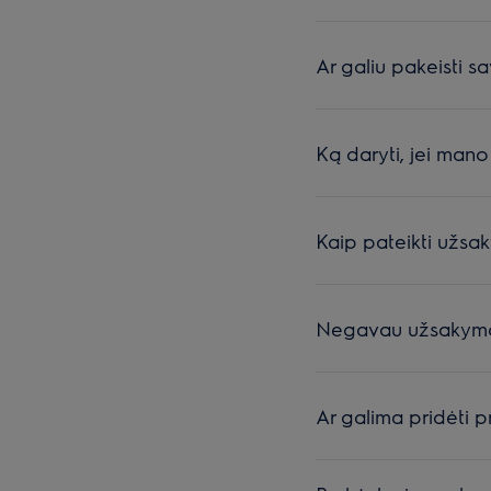
Ar galiu pakeisti s
Ką daryti, jei man
Kaip pateikti užsa
Negavau užsakymo p
Ar galima pridėti 