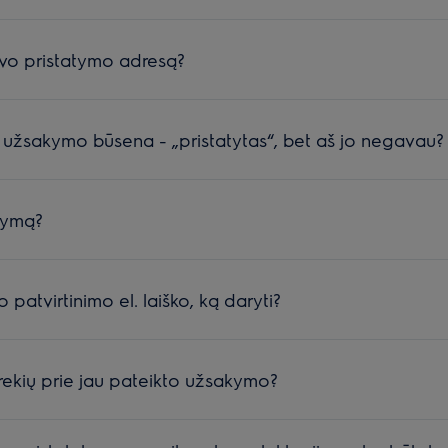
avo pristatymo adresą?
o užsakymo būsena - „pristatytas“, bet aš jo negavau?
kymą?
atvirtinimo el. laiško, ką daryti?
prekių prie jau pateikto užsakymo?