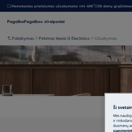
Nemokamas pristatymas užsakymams virš 40€
30 dienų grąžinima
Pagalba
Pagalbos straipsniai
Palaikymas
Pirkimas tiesiai iš Electrolux
Užsakymas
Ši svetai
Mes naudoja
ir rinkodaro
duomenų ana
suasmeninti