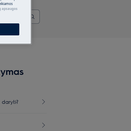
eikiamos
 apsaugos
kymas
 daryti?