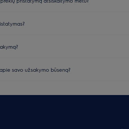
 prekių pristatymą atsiskaitymo metu?
ristatymas?
žsakymą?
i apie savo užsakymo būseną?