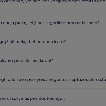
o pristatyta, yra nepilnos komplektacijos arba trūksta
iu naują prekę, jei ji bus sugadinta arba netinkama?
 grąžinti prekę, bet nerandu kvito?
akymo patvirtinimo, kodėl?
gti prie savo paskyros / negautas slaptažodžio atstat
ano užsakymas priimtas teisingai?