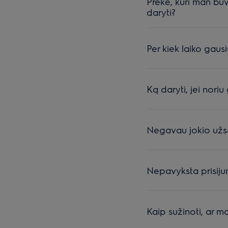
Prekė, kuri man buv
daryti?
Per kiek laiko gaus
Ką daryti, jei noriu
Negavau jokio užs
Nepavyksta prisijun
Kaip sužinoti, ar m