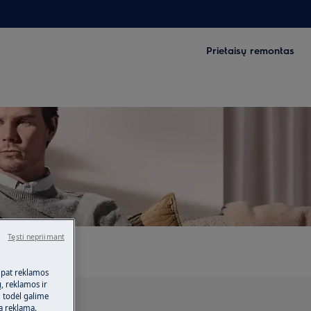
Prietaisų remontas
Tęsti nepriimant
 pat reklamos
ų, reklamos ir
, todėl galime
tą reklamą.