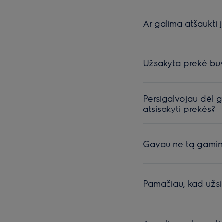
Ar galima atšaukti
Užsakyta prekė buv
Persigalvojau dėl g
atsisakyti prekės?
Gavau ne tą gaminį
Pamačiau, kad užsis