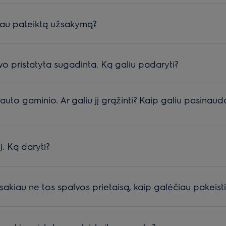
 jau pateiktą užsakymą?
o pristatyta sugadinta. Ką galiu padaryti?
auto gaminio. Ar galiu jį grąžinti? Kaip galiu pasinaudo
. Ką daryti?
akiau ne tos spalvos prietaisą, kaip galėčiau pakeisti